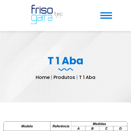
T 1 Aba
Home
|
Produtos
|
T 1 Aba