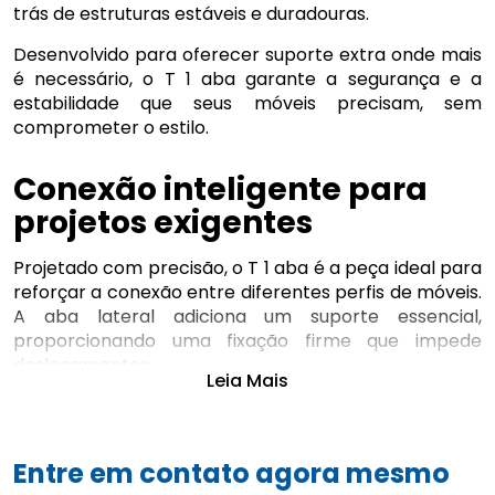
trás de estruturas estáveis e duradouras.
Desenvolvido para oferecer suporte extra onde mais
é necessário, o T 1 aba garante a segurança e a
estabilidade que seus móveis precisam, sem
comprometer o estilo.
Conexão inteligente para
projetos exigentes
Projetado com precisão, o T 1 aba é a peça ideal para
reforçar a conexão entre diferentes perfis de móveis.
A aba lateral adiciona um suporte essencial,
proporcionando uma fixação firme que impede
deslocamentos.
Leia Mais
Seja em prateleiras, armários ou outros tipos de
mobiliário, essa peça foi pensada para otimizar a
resistência da estrutura, mesmo sob uso intenso. É a
Entre em contato agora mesmo
escolha inteligente para projetos que exigem máxima