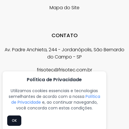
Mapa do Site
CONTATO
Av. Padre Anchieta, 244 - Jordanópolis, São Bernardo
do Campo - SP
frisotec@frisotec.com.br
Política de Privacidade
mktplace@garratec.com.br
Utilizamos cookies essenciais e tecnologias
garratec@garratec.com.br
semelhantes de acordo com a nossa
Política
de Privacidade
e, ao continuar navegando,
você concorda com estas condições.
(11) 4330-8126
OK
(11) 4332-6999