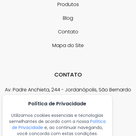
Alphaville
Morumbi
Produtos
Vila Curuçá
Mairiporã
Parelheiros
Vila Esperança
ABC
Blog
Pedreira
Vila Formosa
ABCD
Sacomã
Vila Matilde
Contato
Santo Amaro
Vila Prudente
Saúde
Mapa do Site
Socorro
Vila Andrade
Vila Mariana
CONTATO
Av. Padre Anchieta, 244 - Jordanópolis, São Bernardo
do Campo - SP
Política de Privacidade
frisotec@frisotec.com.br
Utilizamos cookies essenciais e tecnologias
semelhantes de acordo com a nossa
Política
mktplace@garratec.com.br
de Privacidade
e, ao continuar navegando,
você concorda com estas condições.