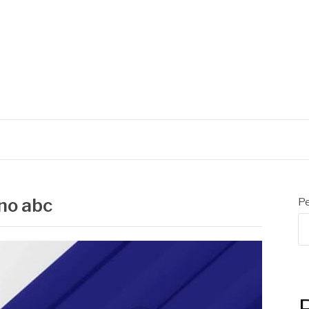
C
 no abc
Pe