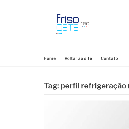
Skip
to
content
BLOG FRISOTE
Home
Voltar ao site
Contato
Tag:
perfil refrigeração