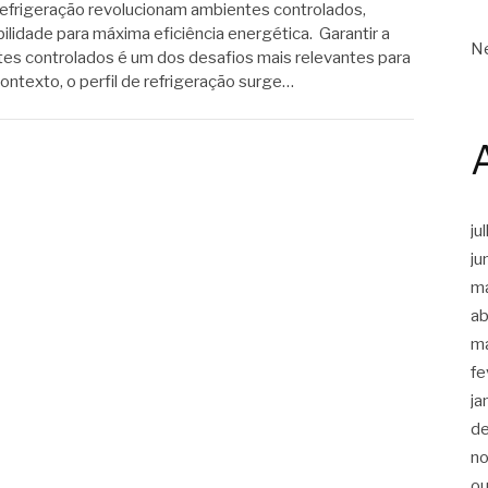
efrigeração revolucionam ambientes controlados,
ilidade para máxima eficiência energética. Garantir a
Ne
tes controlados é um dos desafios mais relevantes para
ntexto, o perfil de refrigeração surge…
ju
ju
m
ab
m
fe
ja
d
n
ou