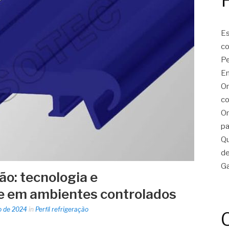
Es
c
Pe
En
On
co
On
pa
Qu
de
Ga
ção: tecnologia e
e em ambientes controlados
o de 2024
in
Perfil refrigeração