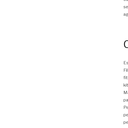
s
a
Es
Fi
fi
ki
Ma
pa
Pe
pe
pe