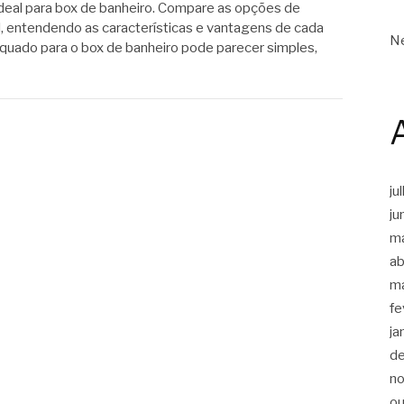
 ideal para box de banheiro. Compare as opções de
l, entendendo as características e vantagens de cada
Ne
dequado para o box de banheiro pode parecer simples,
ju
ju
m
ab
m
fe
ja
d
n
ou