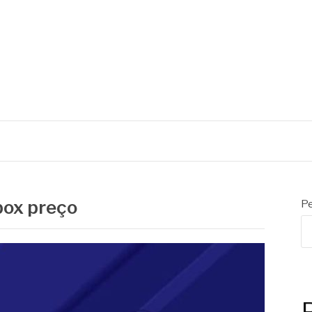
C
box preço
Pe