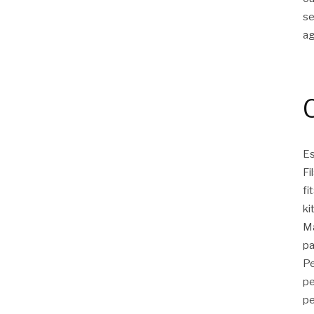
s
a
Es
Fi
fi
ki
Ma
pa
Pe
pe
pe