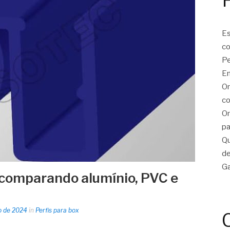
Es
c
Pe
En
On
co
On
pa
Qu
de
Ga
: comparando alumínio, PVC e
o de 2024
in
Perfis para box