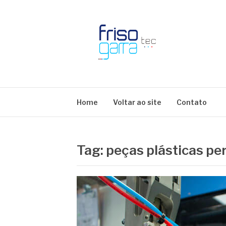
Skip
to
content
BLOG FRISOTE
Home
Voltar ao site
Contato
Tag:
peças plásticas pe