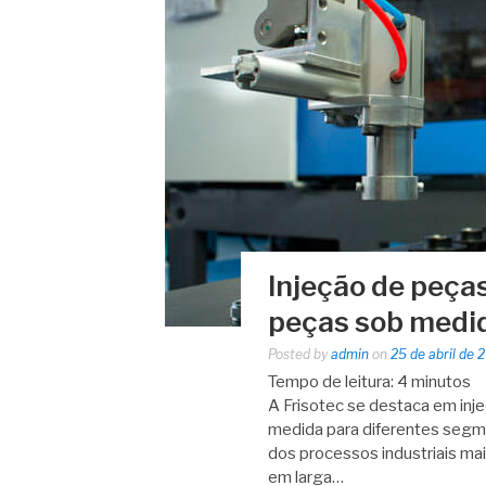
Injeção de peça
peças sob medid
Posted by
admin
on
25 de abril de 
Tempo de leitura:
4
minutos
A Frisotec se destaca em inj
medida para diferentes segme
dos processos industriais m
em larga…