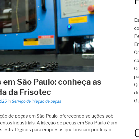
Es
c
Pe
En
On
co
On
pa
s em São Paulo: conheça as
Qu
a da Frisotec
de
Ga
2025
in
Serviço de injeção de peças
eção de peças em São Paulo, oferecendo soluções sob
ntos industriais. A injeção de peças em São Paulo é um
ais estratégicos para empresas que buscam produção