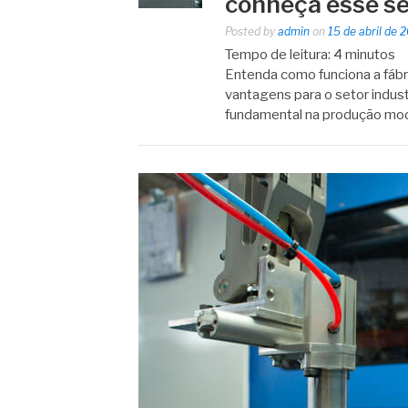
conheça esse se
Posted by
admin
on
15 de abril de 
Tempo de leitura:
4
minutos
Entenda como funciona a fábric
vantagens para o setor industr
fundamental na produção mode