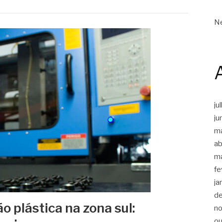
Ne
ju
ju
m
ab
m
fe
ja
d
ão plástica na zona sul:
n
ou