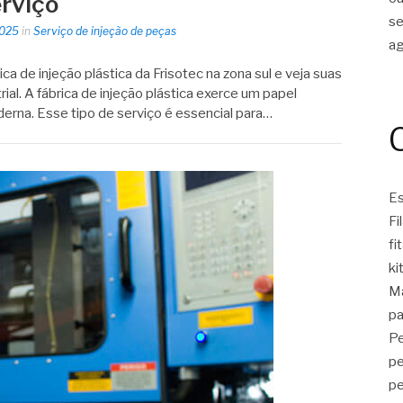
rviço
s
2025
in
Serviço de injeção de peças
a
a de injeção plástica da Frisotec na zona sul e veja suas
ial. A fábrica de injeção plástica exerce um papel
rna. Esse tipo de serviço é essencial para…
Es
Fi
fi
ki
Ma
pa
Pe
pe
pe