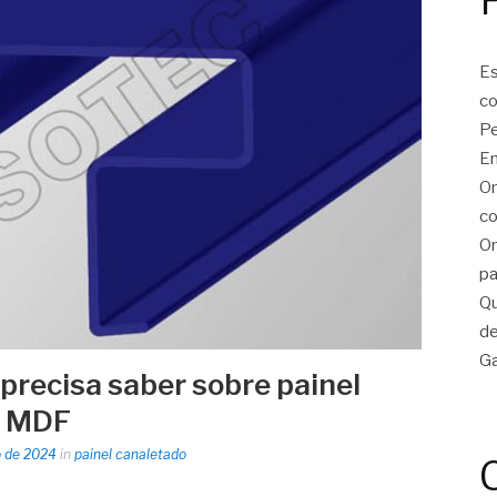
Es
c
Pe
En
On
co
On
pa
Qu
de
Ga
precisa saber sobre painel
a MDF
o de 2024
in
painel canaletado