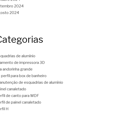
etembro 2024
gosto 2024
Categorias
quadrias de alumínio
lamento de impressora 3D
ta andorinha grande
t perfil para box de banheiro
nutenção de esquadrias de alumínio
inel canaletado
rfil de canto para MDF
rfil de painel canaletado
rfil H