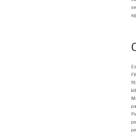
s
a
Es
Fi
fi
ki
Ma
pa
Pe
pe
pe