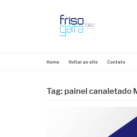
Skip
to
content
BLOG FRISOTE
Home
Voltar ao site
Contato
Tag:
painel canaletado 