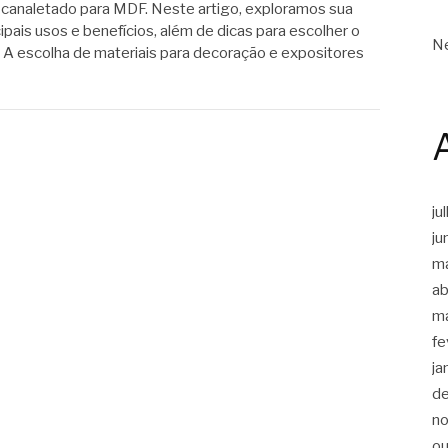
 canaletado para MDF. Neste artigo, exploramos sua
pais usos e benefícios, além de dicas para escolher o
Ne
. A escolha de materiais para decoração e expositores
ju
ju
m
ab
m
fe
ja
d
n
ou