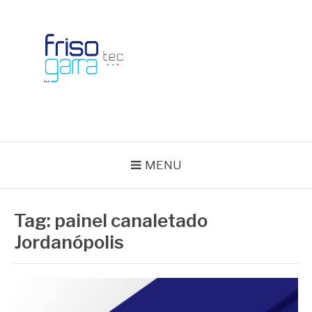
Skip
to
content
BLOG FRISOTEC
MENU
Tag:
painel canaletado
Jordanópolis