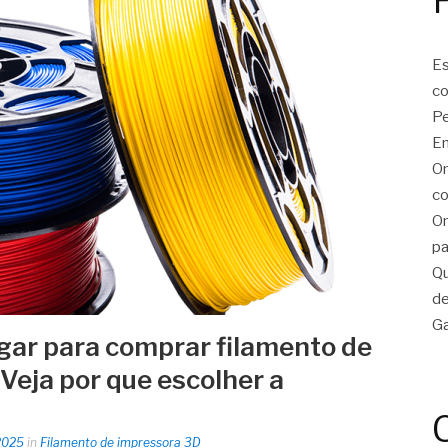
Es
c
Pe
En
On
co
On
pa
Qu
de
Ga
ugar para comprar filamento de
Veja por que escolher a
2025
in
Filamento de impressora 3D