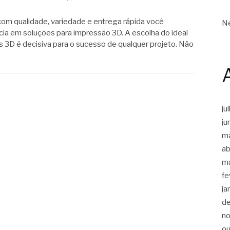
om qualidade, variedade e entrega rápida você
Ne
cia em soluções para impressão 3D. A escolha do ideal
s 3D é decisiva para o sucesso de qualquer projeto. Não
ju
ju
m
ab
m
fe
ja
d
n
ou