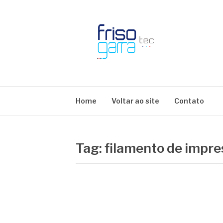
Skip
to
content
BLOG FRISOTE
Home
Voltar ao site
Contato
Tag:
filamento de impre