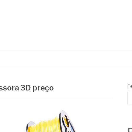
C
ssora 3D preço
Pe