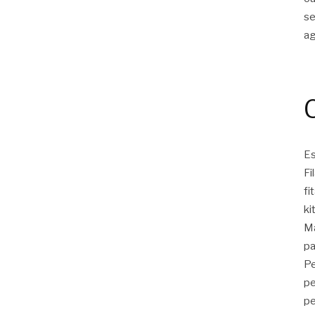
s
a
Es
Fi
fi
ki
Ma
pa
Pe
pe
pe