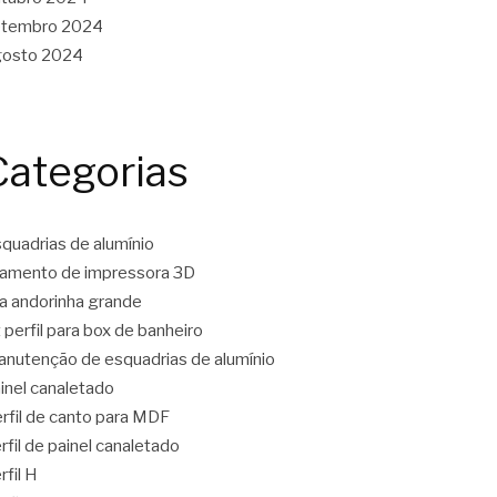
etembro 2024
gosto 2024
Categorias
quadrias de alumínio
lamento de impressora 3D
ta andorinha grande
t perfil para box de banheiro
nutenção de esquadrias de alumínio
inel canaletado
rfil de canto para MDF
rfil de painel canaletado
rfil H