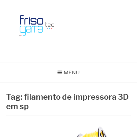
Skip
to
content
BLOG FRISOTEC
MENU
Tag:
filamento de impressora 3D
em sp