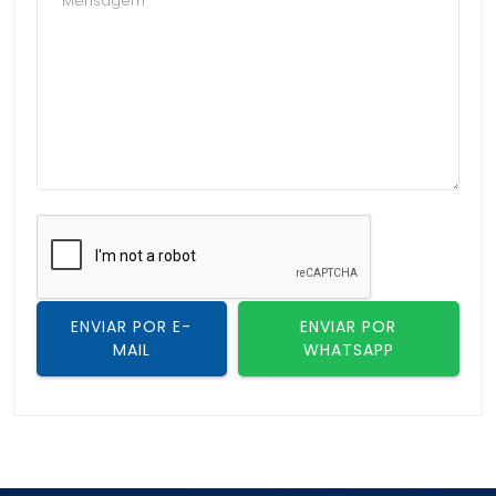
que exigem montagem rápida e eficiente, como
móveis modulares, onde a facilidade de manuseio é
essencial.
Perfeita para ambientes
que pedem sofisticação
A 180° vazado não só facilita a montagem de móveis,
mas também agrega valor estético ao projeto. Seu
design limpo e discreto permite que ela se integre
perfeitamente a ambientes sofisticados, sem roubar
a cena, mas acrescentando um toque de
modernidade.
ENVIAR POR E-
ENVIAR POR
Seja para móveis residenciais ou comerciais, essa
MAIL
WHATSAPP
peça é a escolha ideal para quem busca um visual
elegante e funcional ao mesmo tempo.
Montagem versátil para
diferentes materiais